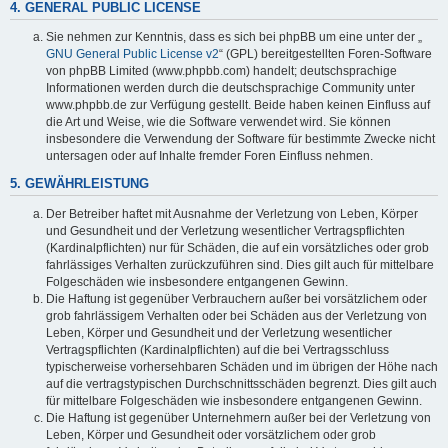
4. GENERAL PUBLIC LICENSE
Sie nehmen zur Kenntnis, dass es sich bei phpBB um eine unter der „
GNU General Public License v2
“ (GPL) bereitgestellten Foren-Software
von phpBB Limited (www.phpbb.com) handelt; deutschsprachige
Informationen werden durch die deutschsprachige Community unter
www.phpbb.de zur Verfügung gestellt. Beide haben keinen Einfluss auf
die Art und Weise, wie die Software verwendet wird. Sie können
insbesondere die Verwendung der Software für bestimmte Zwecke nicht
untersagen oder auf Inhalte fremder Foren Einfluss nehmen.
5. GEWÄHRLEISTUNG
Der Betreiber haftet mit Ausnahme der Verletzung von Leben, Körper
und Gesundheit und der Verletzung wesentlicher Vertragspflichten
(Kardinalpflichten) nur für Schäden, die auf ein vorsätzliches oder grob
fahrlässiges Verhalten zurückzuführen sind. Dies gilt auch für mittelbare
Folgeschäden wie insbesondere entgangenen Gewinn.
Die Haftung ist gegenüber Verbrauchern außer bei vorsätzlichem oder
grob fahrlässigem Verhalten oder bei Schäden aus der Verletzung von
Leben, Körper und Gesundheit und der Verletzung wesentlicher
Vertragspflichten (Kardinalpflichten) auf die bei Vertragsschluss
typischerweise vorhersehbaren Schäden und im übrigen der Höhe nach
auf die vertragstypischen Durchschnittsschäden begrenzt. Dies gilt auch
für mittelbare Folgeschäden wie insbesondere entgangenen Gewinn.
Die Haftung ist gegenüber Unternehmern außer bei der Verletzung von
Leben, Körper und Gesundheit oder vorsätzlichem oder grob