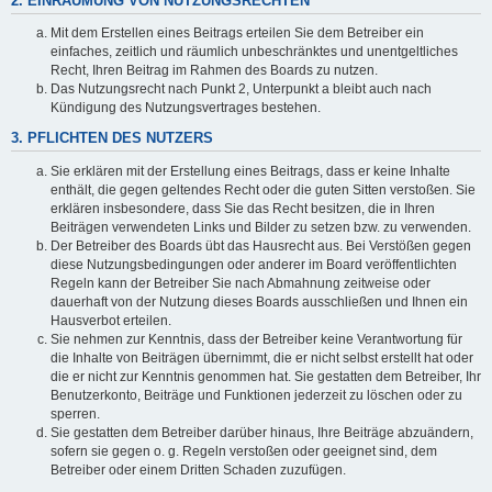
2. EINRÄUMUNG VON NUTZUNGSRECHTEN
Mit dem Erstellen eines Beitrags erteilen Sie dem Betreiber ein
einfaches, zeitlich und räumlich unbeschränktes und unentgeltliches
Recht, Ihren Beitrag im Rahmen des Boards zu nutzen.
Das Nutzungsrecht nach Punkt 2, Unterpunkt a bleibt auch nach
Kündigung des Nutzungsvertrages bestehen.
3. PFLICHTEN DES NUTZERS
Sie erklären mit der Erstellung eines Beitrags, dass er keine Inhalte
enthält, die gegen geltendes Recht oder die guten Sitten verstoßen. Sie
erklären insbesondere, dass Sie das Recht besitzen, die in Ihren
Beiträgen verwendeten Links und Bilder zu setzen bzw. zu verwenden.
Der Betreiber des Boards übt das Hausrecht aus. Bei Verstößen gegen
diese Nutzungsbedingungen oder anderer im Board veröffentlichten
Regeln kann der Betreiber Sie nach Abmahnung zeitweise oder
dauerhaft von der Nutzung dieses Boards ausschließen und Ihnen ein
Hausverbot erteilen.
Sie nehmen zur Kenntnis, dass der Betreiber keine Verantwortung für
die Inhalte von Beiträgen übernimmt, die er nicht selbst erstellt hat oder
die er nicht zur Kenntnis genommen hat. Sie gestatten dem Betreiber, Ihr
Benutzerkonto, Beiträge und Funktionen jederzeit zu löschen oder zu
sperren.
Sie gestatten dem Betreiber darüber hinaus, Ihre Beiträge abzuändern,
sofern sie gegen o. g. Regeln verstoßen oder geeignet sind, dem
Betreiber oder einem Dritten Schaden zuzufügen.