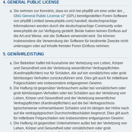
4. GENERAL PUBLIC LICENSE
Sie nehmen zur Kenntnis, dass es sich bei phpBB um eine unter der „
GNU General Public License v2
“ (GPL) bereitgestellten Foren-Software
von phpBB Limited (www.phpbb.com) handelt; deutschsprachige
Informationen werden durch die deutschsprachige Community unter
www.phpbb.de zur Verfügung gestellt. Beide haben keinen Einfluss auf
die Art und Weise, wie die Software verwendet wird. Sie können
insbesondere die Verwendung der Software für bestimmte Zwecke nicht
untersagen oder auf Inhalte fremder Foren Einfluss nehmen.
5. GEWÄHRLEISTUNG
Der Betreiber haftet mit Ausnahme der Verletzung von Leben, Körper
und Gesundheit und der Verletzung wesentlicher Vertragspflichten
(Kardinalpflichten) nur für Schäden, die auf ein vorsätzliches oder grob
fahrlässiges Verhalten zurückzuführen sind. Dies gilt auch für mittelbare
Folgeschäden wie insbesondere entgangenen Gewinn.
Die Haftung ist gegenüber Verbrauchern außer bei vorsätzlichem oder
grob fahrlässigem Verhalten oder bei Schäden aus der Verletzung von
Leben, Körper und Gesundheit und der Verletzung wesentlicher
Vertragspflichten (Kardinalpflichten) auf die bei Vertragsschluss
typischerweise vorhersehbaren Schäden und im übrigen der Höhe nach
auf die vertragstypischen Durchschnittsschäden begrenzt. Dies gilt auch
für mittelbare Folgeschäden wie insbesondere entgangenen Gewinn.
Die Haftung ist gegenüber Unternehmern außer bei der Verletzung von
Leben, Körper und Gesundheit oder vorsätzlichem oder grob