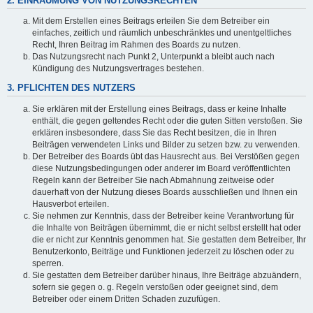
2. EINRÄUMUNG VON NUTZUNGSRECHTEN
Mit dem Erstellen eines Beitrags erteilen Sie dem Betreiber ein
einfaches, zeitlich und räumlich unbeschränktes und unentgeltliches
Recht, Ihren Beitrag im Rahmen des Boards zu nutzen.
Das Nutzungsrecht nach Punkt 2, Unterpunkt a bleibt auch nach
Kündigung des Nutzungsvertrages bestehen.
3. PFLICHTEN DES NUTZERS
Sie erklären mit der Erstellung eines Beitrags, dass er keine Inhalte
enthält, die gegen geltendes Recht oder die guten Sitten verstoßen. Sie
erklären insbesondere, dass Sie das Recht besitzen, die in Ihren
Beiträgen verwendeten Links und Bilder zu setzen bzw. zu verwenden.
Der Betreiber des Boards übt das Hausrecht aus. Bei Verstößen gegen
diese Nutzungsbedingungen oder anderer im Board veröffentlichten
Regeln kann der Betreiber Sie nach Abmahnung zeitweise oder
dauerhaft von der Nutzung dieses Boards ausschließen und Ihnen ein
Hausverbot erteilen.
Sie nehmen zur Kenntnis, dass der Betreiber keine Verantwortung für
die Inhalte von Beiträgen übernimmt, die er nicht selbst erstellt hat oder
die er nicht zur Kenntnis genommen hat. Sie gestatten dem Betreiber, Ihr
Benutzerkonto, Beiträge und Funktionen jederzeit zu löschen oder zu
sperren.
Sie gestatten dem Betreiber darüber hinaus, Ihre Beiträge abzuändern,
sofern sie gegen o. g. Regeln verstoßen oder geeignet sind, dem
Betreiber oder einem Dritten Schaden zuzufügen.