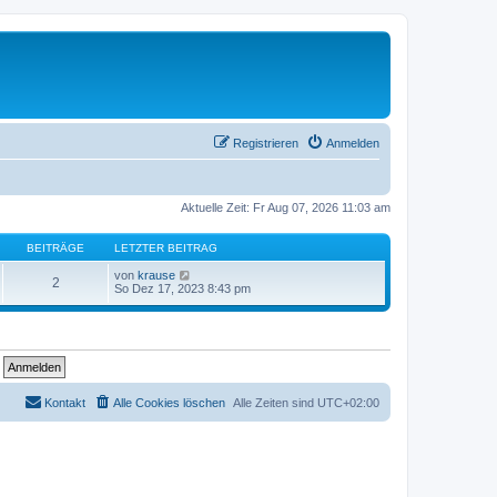
Registrieren
Anmelden
Aktuelle Zeit: Fr Aug 07, 2026 11:03 am
BEITRÄGE
LETZTER BEITRAG
N
von
krause
2
e
So Dez 17, 2023 8:43 pm
u
e
s
t
e
r
B
e
Kontakt
Alle Cookies löschen
Alle Zeiten sind
UTC+02:00
i
t
r
a
g