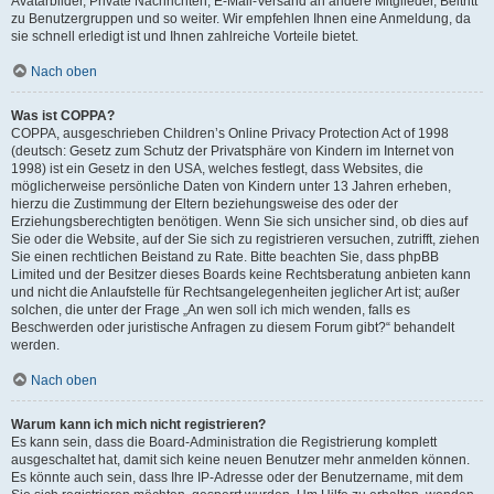
Avatarbilder, Private Nachrichten, E-Mail-Versand an andere Mitglieder, Beitritt
zu Benutzergruppen und so weiter. Wir empfehlen Ihnen eine Anmeldung, da
sie schnell erledigt ist und Ihnen zahlreiche Vorteile bietet.
Nach oben
Was ist COPPA?
COPPA, ausgeschrieben Children’s Online Privacy Protection Act of 1998
(deutsch: Gesetz zum Schutz der Privatsphäre von Kindern im Internet von
1998) ist ein Gesetz in den USA, welches festlegt, dass Websites, die
möglicherweise persönliche Daten von Kindern unter 13 Jahren erheben,
hierzu die Zustimmung der Eltern beziehungsweise des oder der
Erziehungsberechtigten benötigen. Wenn Sie sich unsicher sind, ob dies auf
Sie oder die Website, auf der Sie sich zu registrieren versuchen, zutrifft, ziehen
Sie einen rechtlichen Beistand zu Rate. Bitte beachten Sie, dass phpBB
Limited und der Besitzer dieses Boards keine Rechtsberatung anbieten kann
und nicht die Anlaufstelle für Rechtsangelegenheiten jeglicher Art ist; außer
solchen, die unter der Frage „An wen soll ich mich wenden, falls es
Beschwerden oder juristische Anfragen zu diesem Forum gibt?“ behandelt
werden.
Nach oben
Warum kann ich mich nicht registrieren?
Es kann sein, dass die Board-Administration die Registrierung komplett
ausgeschaltet hat, damit sich keine neuen Benutzer mehr anmelden können.
Es könnte auch sein, dass Ihre IP-Adresse oder der Benutzername, mit dem