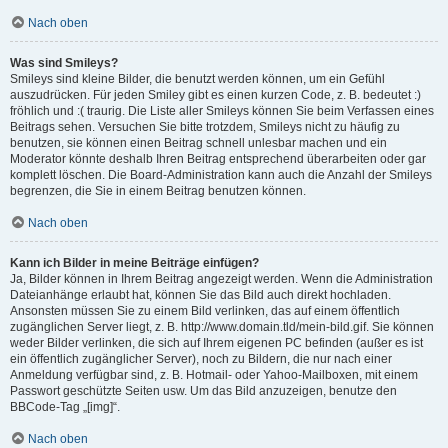
Nach oben
Was sind Smileys?
Smileys sind kleine Bilder, die benutzt werden können, um ein Gefühl
auszudrücken. Für jeden Smiley gibt es einen kurzen Code, z. B. bedeutet :)
fröhlich und :( traurig. Die Liste aller Smileys können Sie beim Verfassen eines
Beitrags sehen. Versuchen Sie bitte trotzdem, Smileys nicht zu häufig zu
benutzen, sie können einen Beitrag schnell unlesbar machen und ein
Moderator könnte deshalb Ihren Beitrag entsprechend überarbeiten oder gar
komplett löschen. Die Board-Administration kann auch die Anzahl der Smileys
begrenzen, die Sie in einem Beitrag benutzen können.
Nach oben
Kann ich Bilder in meine Beiträge einfügen?
Ja, Bilder können in Ihrem Beitrag angezeigt werden. Wenn die Administration
Dateianhänge erlaubt hat, können Sie das Bild auch direkt hochladen.
Ansonsten müssen Sie zu einem Bild verlinken, das auf einem öffentlich
zugänglichen Server liegt, z. B. http://www.domain.tld/mein-bild.gif. Sie können
weder Bilder verlinken, die sich auf Ihrem eigenen PC befinden (außer es ist
ein öffentlich zugänglicher Server), noch zu Bildern, die nur nach einer
Anmeldung verfügbar sind, z. B. Hotmail- oder Yahoo-Mailboxen, mit einem
Passwort geschützte Seiten usw. Um das Bild anzuzeigen, benutze den
BBCode-Tag „[img]“.
Nach oben