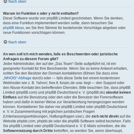
Nach oben
Warum ist Funktion x oder y nicht enthalten?
Diese Software wurde von phpBB Limited geschrieben. Wenn Sie denken,
dass eine Funktion implementiert werden sollte, dann besuchen Sie
phpBB Ideas
, wo Sie Ihre Stimme für bestehende Vorschläge abgeben oder
neue Funktionen vorschlagen können.
Nach oben
An wen soll ich mich wenden, falls es Beschwerden oder juristische
Anfragen zu diesem Forum gibt?
Jeder Administrator, der auf der „Das Team“-Seite aufgeführt ist, ist ein
geeigneter Kontakt für Ihre Beschwerde. Wenn Sie so keine Antwort erhalten,
sollten Sie den Besitzer der Domain kontaktieren (führen Sie dazu eine
„WHOIS“-Abfrage
durch) oder — falls diese Seite bei einem kostenlosen
Webhoster wie z. B. Yahoo!, free.fr, funpic.de usw. liegt — den Support oder
den Abuse-Kontakt des betreffenden Dienstes. Bitte beachten Sie, dass phpBB
Limited (phpBB.com) und phpBB Deutschland e. V. (phpBB.de)
absolut keinen
Einfluss
auf die Benutzung oder den oder die Benutzer der Forensoftware
haben und dafür in keiner Weise zur Verantwortung herangezogen werden
können. Kontaktieren Sie daher nie phpBB Limited oder phpBB Deutschland
e. V. in Zusammenhang mit jeglichen juristischen Fragen
(Unterlassungserklärungen, Haftungsfragen usw.), die
sich nicht direkt
auf die
Website phpbb.com, phpbb.de oder die phpBB-Software selbst beziehen. Falls
Sie phpBB Limited oder phpBB Deutschland e. V. E-Mails schreiben, die die
Softwarenutzung durch Dritte
betreffen, so werden Sie, wenn überhaupt,